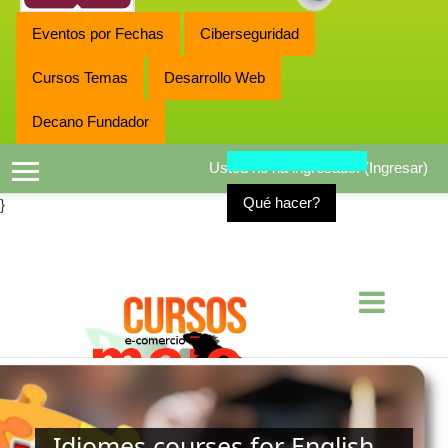
Eventos por Fechas
Ciberseguridad
Cursos Temas
Desarrollo Web
Decano Fundador
Usted no ha ingresado. (
Ingresar
)
Pánel lateral
Qué hacer?
}
Idiomes courses for English