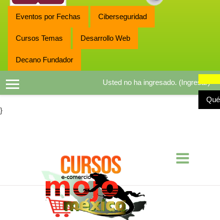
Eventos por Fechas
Ciberseguridad
Cursos Temas
Desarrollo Web
Decano Fundador
Usted no ha ingresado. (
Ingresar
)
Pánel lateral
Qué
}