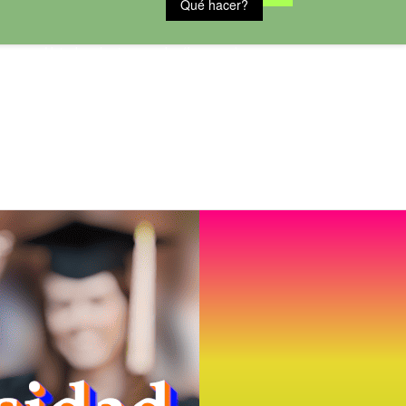
Qué hacer?
Usted no ha ingresado. (
Ingresar
)