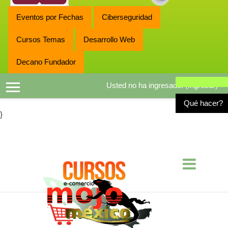
Eventos por Fechas
Ciberseguridad
Cursos Temas
Desarrollo Web
Decano Fundador
Usted no ha ingresado. (
Ingresar
)
Pánel lateral
Qué hac
}