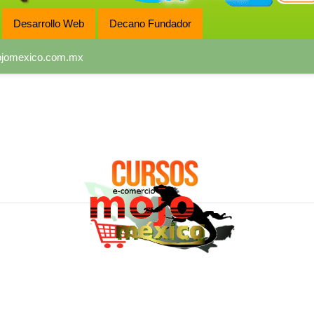
Desarrollo Web
Decano Fundador
jomexico.com.mx