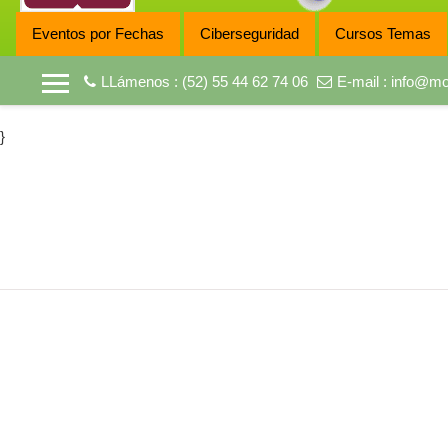
Eventos por Fechas
Ciberseguridad
Cursos Temas
LLámenos : (52) 55 44 62 74 06
E-mail :
info@mo
Pánel lateral
}