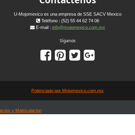
U-Mojomexico es una empresa de SSE SACV Mexico
Teléfono : (52) 55 44 62 74 06
E-mail :
info@mojomexico.com.mx
Síganos
Potenciado por Mojomexico.com.mx
ecios y Matriculacion
lendario por Mes
marios y Eventos
pañol - México ‎(es_mx)‎