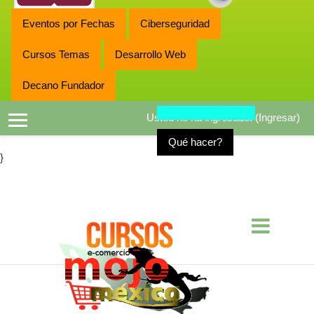
Eventos por Fechas
Ciberseguridad
Cursos Temas
Desarrollo Web
Decano Fundador
Usted no ha ingresado. (
Ingresar
)
Pánel lateral
Qué hacer?
}