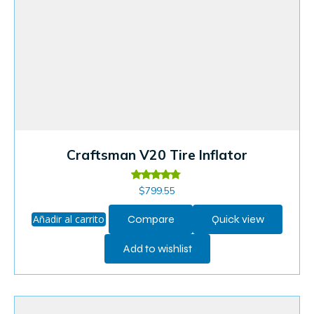
Craftsman V20 Tire Inflator
Valorado
$
799.55
en
4.60
de 5
Añadir al carrito
Compare
Quick view
Add to wishlist