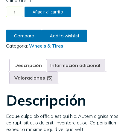
voluptate in.
puntuacion
es de
Añadir al carrito
clientes
Compare
Add to wishlist
Categoría:
Wheels & Tires
Descripción
Información adicional
Valoraciones (5)
Descripción
Eaque culpa ab officia est qui hic. Autem dignissimos
corrupti sit quo deleniti inventore quod. Corporis illum
expedita maxime aliquid vel quo velit.