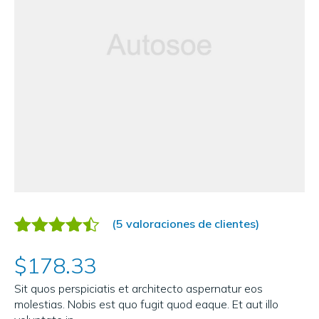
(
5
valoraciones de clientes)
Valorado
5
$
178.33
4.40
sobre 5
Sit quos perspiciatis et architecto aspernatur eos
basado
molestias. Nobis est quo fugit quod eaque. Et aut illo
en