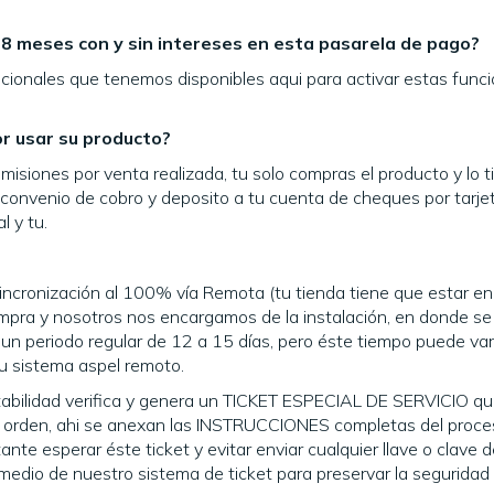
18 meses con y sin intereses en esta pasarela de pago?
icionales que tenemos disponibles aqui para activar estas func
r usar su producto?
misiones por venta realizada, tu solo compras el producto y lo t
l convenio de cobro y deposito a tu cuenta de cheques por tarje
l y tu.
 sincronización al 100% vía Remota (tu tienda tiene que estar en
ompra y nosotros nos encargamos de la instalación, en donde se
 un periodo regular de 12 a 15 días, pero éste tiempo puede var
u sistema aspel remoto.
tabilidad verifica y genera un TICKET ESPECIAL DE SERVICIO qu
 tu orden, ahi se anexan las INSTRUCCIONES completas del proc
nte esperar éste ticket y evitar enviar cualquier llave o clave 
medio de nuestro sistema de ticket para preservar la seguridad 