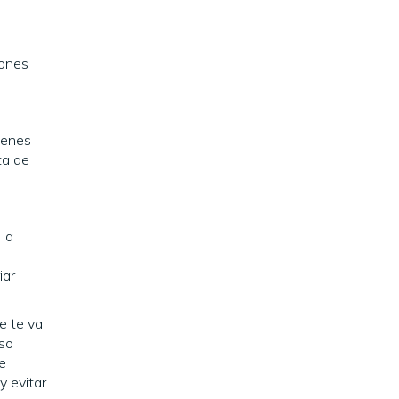
iones
ienes
ta de
 la
iar
e te va
eso
de
y evitar