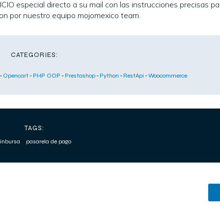
O especial directo a su mail con las instrucciones precisas pa
acion por nuestro equipo mojomexico team.
CATEGORIES:
-
Opencart
-
PHP OOP
-
Prestashop
-
Python
-
RestApi
-
Woocommerce
TAGS:
inbursa
pasarela de pago