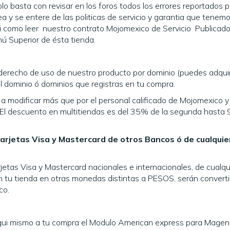
solo basta con revisar en los foros todos los errores reportados 
ea y se entere de las politicas de servicio y garantia que tenem
i como leer nuestro contrato Mojomexico de Servicio Publicado
nú Superior de ésta tienda.
 derecho de uso de nuestro producto por dominio (puedes adquir
el dominio ó dominios que registras en tu compra.
a modificar más que por el personal calificado de Mojomexico y
. El descuento en multitiendas es del 35% de la segunda hasta 
arjetas Visa y Mastercard de otros Bancos ó de cualquie
etas Visa y Mastercard nacionales e internacionales, de cualqui
 tu tienda en otras monedas distintas a PESOS, serán convert
co.
aqui mismo a tu compra el Modulo American express para Mage