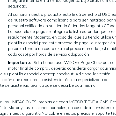
integral e Interno en la tienda Magento, bajo altas normas 
seguridad
.
Al comprar nuestro producto, ésto le dá derecho al USO ex
de nuestro software como licencia para ser instalado por 
personal calificado en su tienda ó tiendas Magento CE /dom
La pasarela de pago se integra a la lista estandar que pre
regularmente Magento, en caso de que su tienda utilice u
plantilla especial para este proceso de pago, la integración
pasarela tendrá un costo extra al precio marcado (estimab
cada caso) por horas de servicio adaptación.
Importante:
Si tu tienda usa IWD OnePage Checkout co
motor final de compra , deberás considerar cargar aqui mis
a su plantilla especial onestep checkout. Adicional la versión
ación que requieren la asistencia técnica especializada de
ete de asistencia técnica que se describe aqui mismo.
n las LIMITACIONES propias de cada MOTOR-TIENDA CMS-Ec
se éste Motor y sus acciones normales, en caso de inconsistencia
lugin, nuestra garantía NO cubre en estos precios el soporte téc