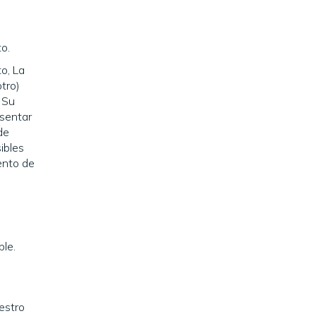
o.
o, La
tro)
 Su
sentar
de
ibles
iento de
ble.
estro