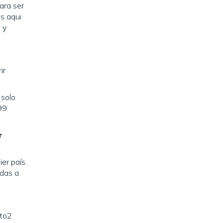
para ser
os aqui
 y
ir
 solo
99
r
er país.
idas a
nto2