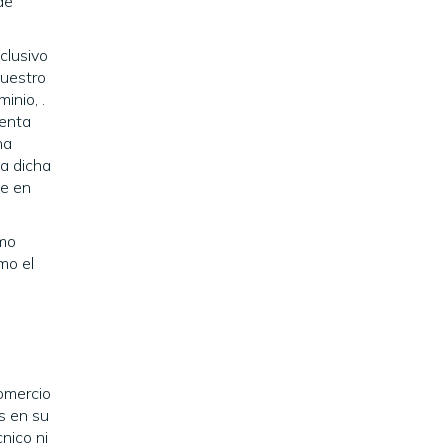
de
clusivo
nuestro
inio, .
senta
na
 a dicha
le en
mo
mo el
omercio
s en su
nico ni