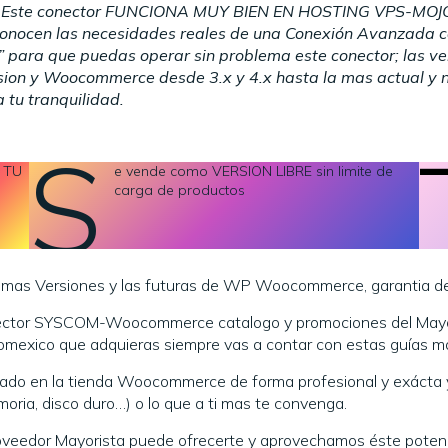
ento. Este conector FUNCIONA MUY BIEN EN HOSTING VPS-MO
 conocen las necesidades reales de una Conexión Avanzada com
” para que puedas operar sin problema este conector; las v
sion y Woocommerce desde 3.x y 4.x hasta la mas actual y 
 tu tranquilidad.
s
N TU
e vende como VERSION LIBRE sin limite de
carga de productos
mas Versiones y las futuras de WP Woocommerce, garantia de
nector SYSCOM-Woocommerce catalogo y promociones del Mayori
mexico que adquieras siempre vas a contar con estas guías mas 
rtado en la tienda Woocommerce de forma profesional y exácta
oria, disco duro…) o lo que a ti mas te convenga.
oveedor Mayorista puede ofrecerte y aprovechamos éste potencia