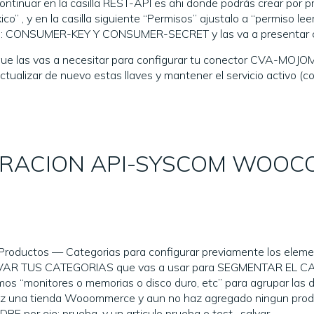
ontinuar en la casilla REST-API es ahi donde podrás crear po
o” , y en la casilla siguiente “Permisos” ajustalo a “permiso leer
: CONSUMER-KEY Y CONSUMER-SECRET y las va a presentar co
que las vas a necesitar para configurar tu conector CVA-MOJOM
ualizar de nuevo estas llaves y mantener el servicio activo (c
RACION API-SYSCOM WOO
oductos — Categorias para configurar previamente los element
CTIVAR TUS CATEGORIAS que vas a usar para SEGMENTAR EL C
os “monitores o memorias o disco duro, etc” para agrupar las
 vez una tienda Wooommerce y aun no haz agregado ningun pr
or eje: prueba, y un articulo prueba o test , salvar.