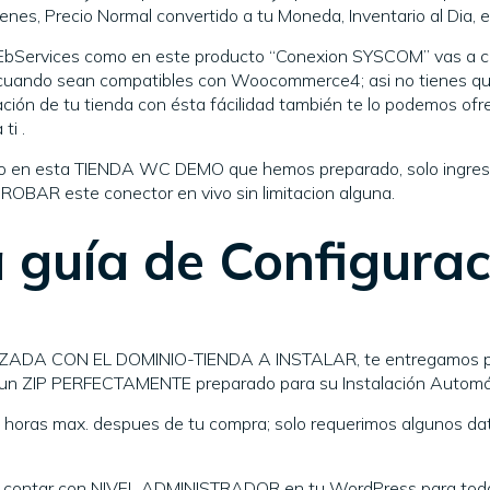
enes, Precio Normal convertido a tu Moneda, Inventario al Dia, e
bServices como en este producto “Conexion SYSCOM” vas a c
ando sean compatibles con Woocommerce4; asi no tienes que 
ión de tu tienda con ésta fácilidad también te lo podemos ofre
ti .
 esta TIENDA WC DEMO que hemos preparado, solo ingresa 
PROBAR este conector en vivo sin limitacion alguna.
a guía de Configurac
ADA CON EL DOMINIO-TIENDA A INSTALAR, te entregamos por
r un ZIP PERFECTAMENTE preparado para su Instalación Automá
8 horas max. despues de tu compra; solo requerimos algunos da
contar con NIVEL ADMINISTRADOR en tu WordPress para todas 