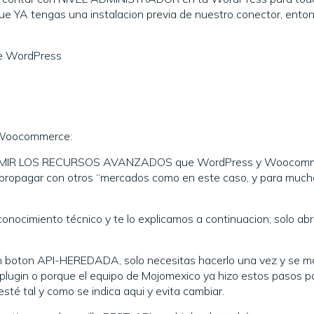
ue YA tengas una instalacion previa de nuestro conector, ent
de WordPress
e Woocommerce:
NSUMIR LOS RECURSOS AVANZADOS que WordPress y Woocommerc
y propagar con otros “mercados como en este caso, y para mu
imo conocimiento técnico y te lo explicamos a continuacion;
 en boton API-HEREDADA, solo necesitas hacerlo una vez y se ma
lugin o porque el equipo de Mojomexico ya hizo estos pasos por t
esté tal y como se indica aqui y evita cambiar.