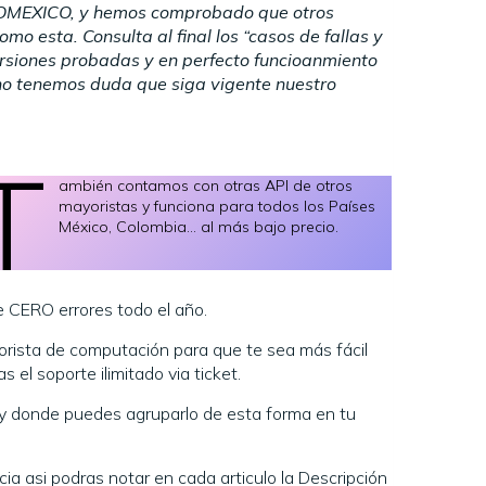
JOMEXICO, y hemos comprobado que otros
o esta. Consulta al final los “casos de fallas y
ersiones probadas y en perfecto funcioanmiento
no tenemos duda que siga vigente nuestro
t
ambién contamos con otras API de otros
mayoristas y funciona para todos los Países
México, Colombia… al más bajo precio.
 CERO errores todo el año.
sta de computación para que te sea más fácil
el soporte ilimitado via ticket.
 y donde puedes agruparlo de esta forma en tu
 asi podras notar en cada articulo la Descripción