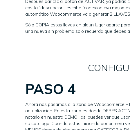
Despues dar clic al boton de ACTIVAR, ya podrás c
casilla “descripcion” escribe “conexion cva mojomexic
automático Woocommerce va a generar 2 LLAVES
Sólo COPIA estas llaves en algun lugar aparte por
una nueva sin problema solo recuerda que debes act
CONFIGU
PASO 4
Ahora nos pasamos a la zona de Woocoomerce – Pr
actualizacion. En esta zona es donde DEBES A
notarlo en nuestra DEMO , asi puedes ver que usam
su catalogo. Cuando estas iniciando por primera
MENOS,dando de alta primero una CATEGORIA PADRE p