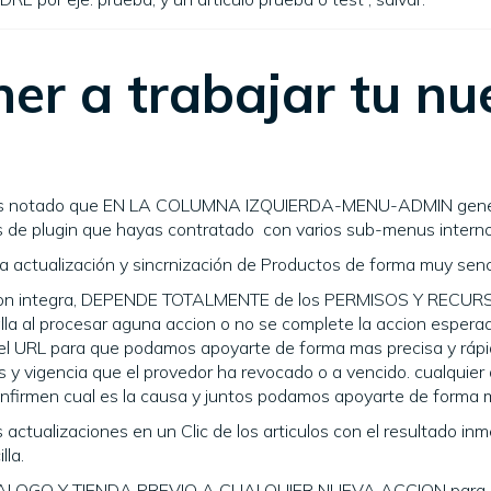
er a trabajar tu nu
habrás notado que EN LA COLUMNA IZQUIERDA-MENU-ADMIN gene
e plugin que hayas contratado con varios sub-menus interno
 actualización y sincrnización de Productos de forma muy senci
ion integra, DEPENDE TOTALMENTE de los PERMISOS Y RECURS
talla al procesar aguna accion o no se complete la accion esp
uyas el URL para que podamos apoyarte de forma mas precisa y rá
s y vigencia que el provedor ha revocado o a vencido. cualquier
nfirmen cual es la causa y juntos podamos apoyarte de forma ma
ctualizaciones en un Clic de los articulos con el resultado inm
lla.
O Y TIENDA PREVIO A CUALQUIER NUEVA ACCION para evitar 