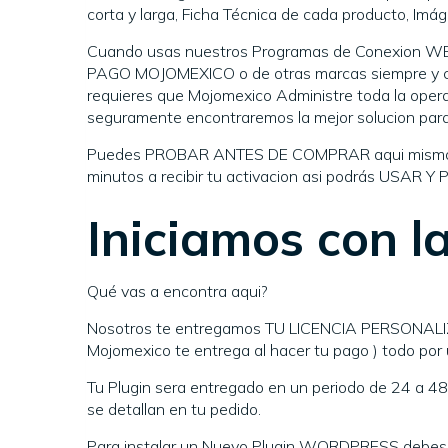
corta y larga, Ficha Técnica de cada producto, Imág
Cuando usas nuestros Programas de Conexion WE
PAGO MOJOMEXICO o de otras marcas siempre y cu
requieres que Mojomexico Administre toda la operac
seguramente encontraremos la mejor solucion para 
Puedes PROBAR ANTES DE COMPRAR aqui mismo en
minutos a recibir tu activacion asi podrás USAR Y 
Iniciamos con l
Qué vas a encontra aqui?
Nosotros te entregamos TU LICENCIA PERSONALIZ
Mojomexico te entrega al hacer tu pago ) todo po
Tu Plugin sera entregado en un periodo de 24 a 4
se detallan en tu pedido.
Para instalar un Nuevo Plugin WORDPRESS debes 