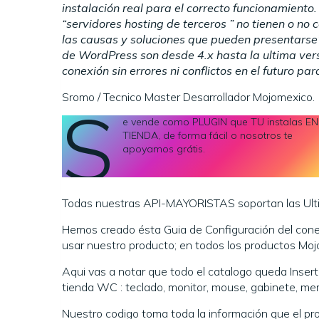
instalación real para el correcto funcionami
“servidores hosting de terceros ” no tienen o no
las causas y soluciones que pueden presentarse
de WordPress son desde 4.x hasta la ultima ver
conexión sin errores ni conflictos en el futuro
para
Sromo / Tecnico Master Desarrollador Mojomexico.
s
e vende como PLUGIN que TU instalas E
TIENDA, de forma fácil o nosotros te
apoyamos grátis.
Todas nuestras API-MAYORISTAS soportan las Ulti
Hemos creado ésta Guia de Configuración del co
usar nuestro producto; en todos los productos Mojo
Aqui vas a notar que todo el catalogo queda Inse
tienda WC : teclado, monitor, mouse, gabinete, mem
Nuestro codigo toma toda la información que el pr