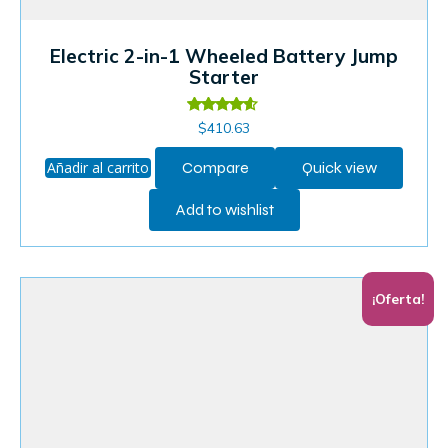
Electric 2-in-1 Wheeled Battery Jump
Starter
Valorado
$
410.63
en
4.40
de 5
Añadir al carrito
Compare
Quick view
Add to wishlist
¡Oferta!