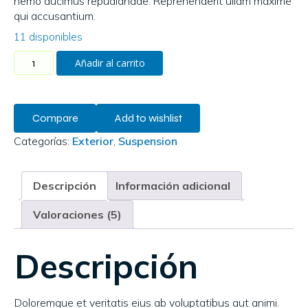
nemo ducimus repudiandae. Reprehenderit ullam maxime
puntuacion
qui accusantium.
es de
clientes
11 disponibles
Añadir al carrito
Compare
Add to wishlist
Categorías:
Exterior
,
Suspension
Descripción
Información adicional
Valoraciones (5)
Descripción
Doloremque et veritatis eius ab voluptatibus aut animi.