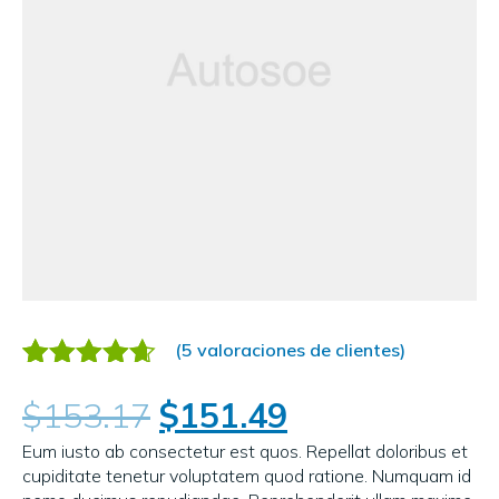
(
5
valoraciones de clientes)
Valorado
5
$
153.17
$
151.49
4.60
sobre 5
Eum iusto ab consectetur est quos. Repellat doloribus et
basado
cupiditate tenetur voluptatem quod ratione. Numquam id
en