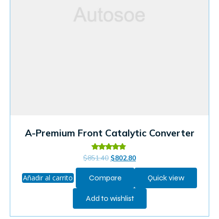
A-Premium Front Catalytic Converter
Valorado
$
851.40
$
802.80
en
4.60
de 5
Añadir al carrito
Compare
Quick view
Add to wishlist