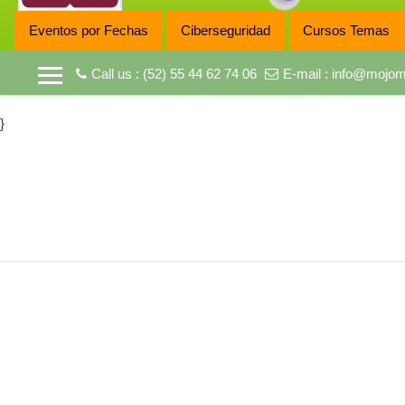
Eventos por Fechas
Ciberseguridad
Cursos Temas
Call us : (52) 55 44 62 74 06
E-mail :
info@mojom
Panneau latéral
}