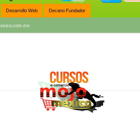
Desarrollo Web
Decano Fundador
exico.com.mx