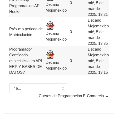
0
mié, 5 de
Decano
Programacion API
mar de
Mojomexico
Hooks
2025, 13:21
Decano
Mojomexico
Próximo periodo de
0
mié, 5 de
Decano
Matriculación
mar de
Mojomexico
2025, 13:35
Programador
Decano
Certificado
Mojomexico
especialista en API
0
mié, 5 de
Decano
ERP Y BASES DE
mar de
Mojomexico
DATOS?
2025, 13:15
Ir a...
Cursos de Programación E-Comercio →