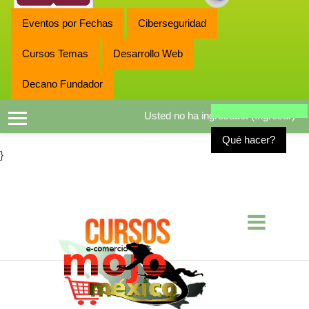
Eventos por Fechas
Ciberseguridad
Cursos Temas
Desarrollo Web
Decano Fundador
Usted no ha ingresado. (
Ingresar
)
Pánel lateral
Qué hacer?
}