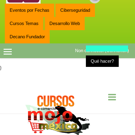
Eventos por Fechas
Ciberseguridad
Cursos Temas
Desarrollo Web
Decano Fundador
Non connecté. (
Connexion
)
Panneau latéral
Qué hacer?
}