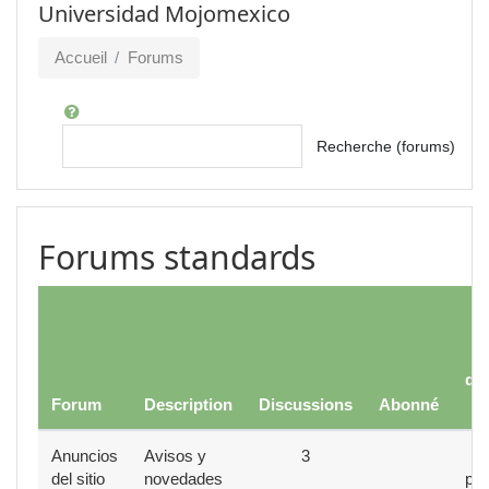
Universidad Mojomexico
Accueil
Forums
Rechercher
Recherche (forums)
Forums standards
F
co
quo
Forum
Description
Discussions
Abonné
Anuncios
Avisos y
3
Ré
del sitio
novedades
par