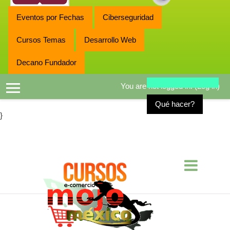
Eventos por Fechas
Ciberseguridad
Cursos Temas
Desarrollo Web
Decano Fundador
You are not logged in. (
Log in
)
Side panel
Qué hacer?
}