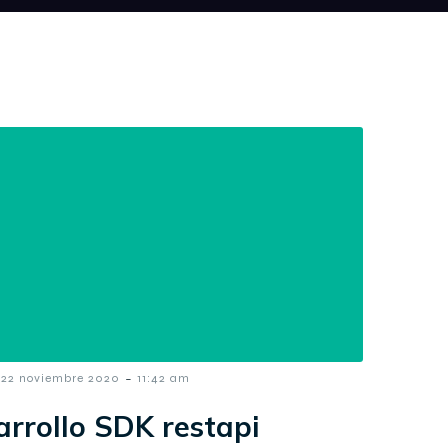
-
22 noviembre 2020
11:42 am
arrollo SDK restapi