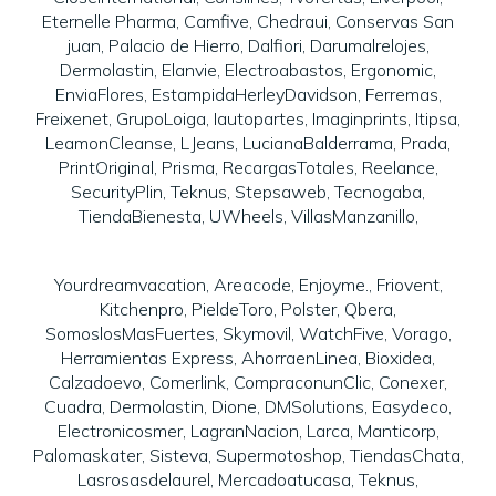
Eternelle Pharma, Camfive, Chedraui, Conservas San
juan, Palacio de Hierro, Dalfiori, Darumalrelojes,
Dermolastin, Elanvie, Electroabastos, Ergonomic,
EnviaFlores, EstampidaHerleyDavidson, Ferremas,
Freixenet, GrupoLoiga, Iautopartes, Imaginprints, Itipsa,
LeamonCleanse, LJeans, LucianaBalderrama, Prada,
PrintOriginal, Prisma, RecargasTotales, Reelance,
SecurityPlin, Teknus, Stepsaweb, Tecnogaba,
TiendaBienesta, UWheels, VillasManzanillo,
Yourdreamvacation, Areacode, Enjoyme., Friovent,
Kitchenpro, PieldeToro, Polster, Qbera,
SomoslosMasFuertes, Skymovil, WatchFive, Vorago,
Herramientas Express, AhorraenLinea, Bioxidea,
Calzadoevo, Comerlink, CompraconunClic, Conexer,
Cuadra, Dermolastin, Dione, DMSolutions, Easydeco,
Electronicosmer, LagranNacion, Larca, Manticorp,
Palomaskater, Sisteva, Supermotoshop, TiendasChata,
Lasrosasdelaurel, Mercadoatucasa, Teknus,