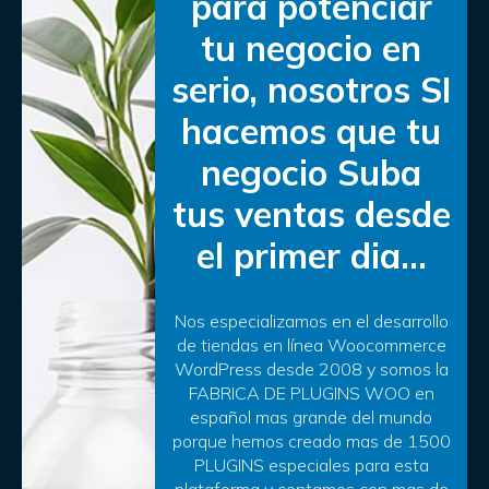
para potenciar
tu negocio en
serio, nosotros SI
hacemos que tu
negocio Suba
tus ventas desde
el primer dia…
Nos especializamos en el desarrollo
de tiendas en línea Woocommerce
WordPress desde 2008 y somos la
FABRICA DE PLUGINS WOO en
español mas grande del mundo
porque hemos creado mas de 1500
PLUGINS especiales para esta
plataforma y contamos con mas de