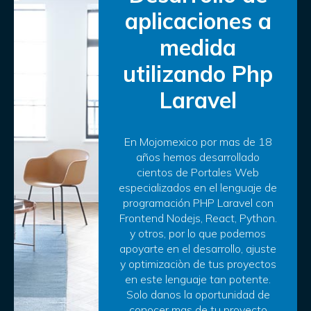
aplicaciones a
medida
utilizando Php
Laravel
En Mojomexico por mas de 18
años hemos desarrollado
cientos de Portales Web
especializados en el lenguaje de
programación PHP Laravel con
Frontend Nodejs, React, Python.
y otros, por lo que podemos
apoyarte en el desarrollo, ajuste
y optimizaciòn de tus proyectos
en este lenguaje tan potente.
Solo danos la oportunidad de
conocer mas de tu proyecto