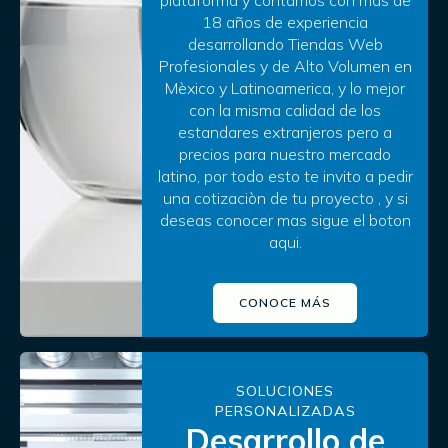
18 años de experiencia
desarrollando Tiendas Web
Profesionales y de Alto Volumen en
Mèxico y Latinoamerica, y lo mejor
con la misma calidad de los
estandares extranjeros pero a
precios para nuestro mercado
latino, por todo esto te invito a pedir
una cotizaciòn de tu proyecto , y si
deseas conocer mas sigue el boton
aqui.
CONOCE MÁS
SOLUCIONES
PERSONALIZADAS
Desarrollo de