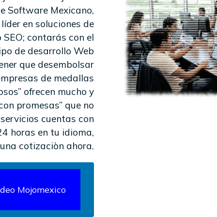
de Software Mexicano,
íder en soluciones de
 SEO; contarás con el
uipo de desarrollo Web
tener que desembolsar
empresas de medallas
tosos” ofrecen mucho y
 con promesas” que no
servicios cuentas con
24 horas en tu idioma,
 una cotizaciòn ahora.
ideo Mojomexico