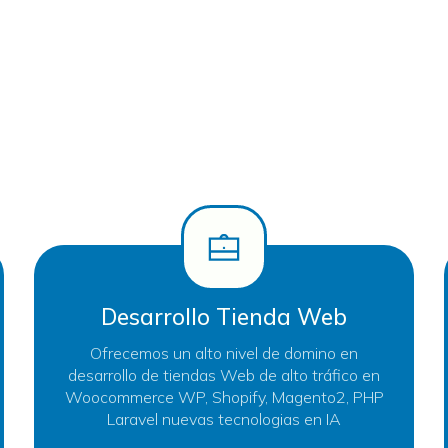
Desarrollo Tienda Web
Ofrecemos un alto nivel de domino en
desarrollo de tiendas Web de alto tráfico en
Woocommerce WP, Shopify, Magento2, PHP
Laravel nuevas tecnologias en IA