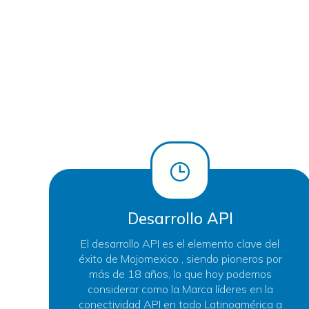
Desarrollo API
El desarrollo API es el elemento clave del
éxito de Mojomexico , siendo pioneros por
más de 18 años, lo que hoy podemos
considerar como la Marca líderes en la
conectividad API en todo Latinoamérica a