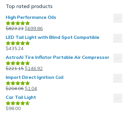
Top rated products
High Performance Oils
$
823.23
$
699.86
Valorado en
5.00
de 5
LED Tail Light with Blind Spot Compatible
$
435.24
Valorado en
4.80
de 5
AstroAI Tire Inflator Portable Air Compressor
$
221.15
$
146.92
Valorado en
4.80
de 5
Import Direct Ignition Coil
$
204.06
$
1.04
Valorado en
4.80
de 5
Car Tail Light
$
98.00
Valorado
en
4.60
de
5