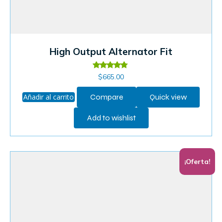
High Output Alternator Fit
Valorado
$
665.00
en
4.60
de 5
Añadir al carrito
Compare
Quick view
Add to wishlist
¡Oferta!