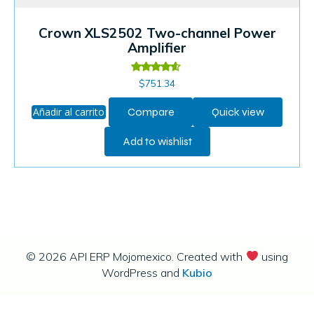
Crown XLS2502 Two-channel Power
Amplifier
Valorado
$
751.34
en
4.40
de 5
Añadir al carrito
Compare
Quick view
Add to wishlist
© 2026 API ERP Mojomexico. Created with
using
WordPress and
Kubio