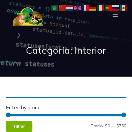
Categoría: Interior
Filter by price
Precio:
$0
—
$760
Filtrar