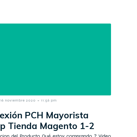
-
16 noviembre 2020
11:56 pm
exión PCH Mayorista
p Tienda Magento 1-2
pcion del Producto Qué estoy comprando ? Video