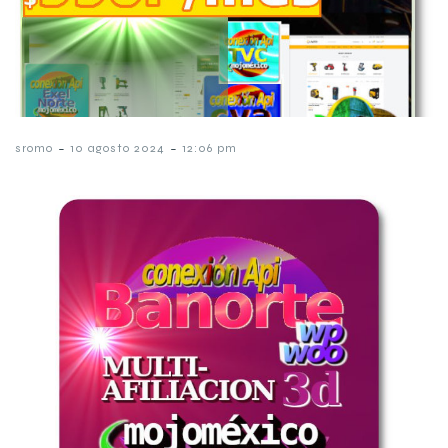
-
-
sromo
10 agosto 2024
12:06 pm