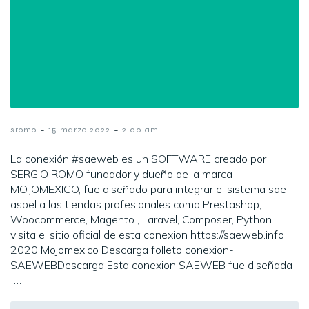
-
-
sromo
15 marzo 2022
2:00 am
La conexión #saeweb es un SOFTWARE creado por
SERGIO ROMO fundador y dueño de la marca
MOJOMEXICO, fue diseñado para integrar el sistema sae
aspel a las tiendas profesionales como Prestashop,
Woocommerce, Magento , Laravel, Composer, Python.
visita el sitio oficial de esta conexion https://saeweb.info
2020 Mojomexico Descarga folleto conexion-
SAEWEBDescarga Esta conexion SAEWEB fue diseñada
[…]