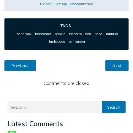
Python
-
RestApi
-
Woocommerce
TAGS:
banamex
bancomer
bankia
banorte
bod
hsbc
inbursa
instapago
santander
Previous
Next
Comments are closed
Search
Latest Comments