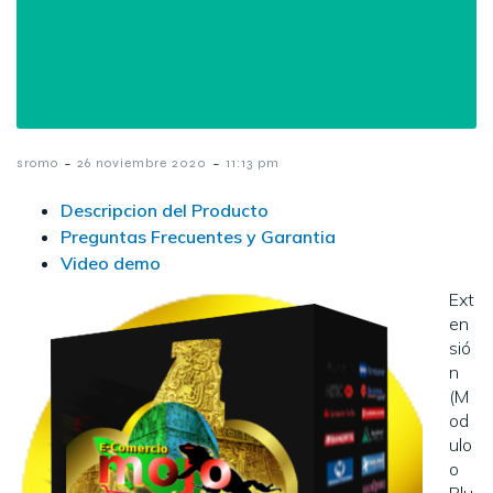
-
-
sromo
26 noviembre 2020
11:13 pm
Descripcion del Producto
Preguntas Frecuentes y Garantia
Video demo
Ext
en
sió
n
(M
od
ulo
o