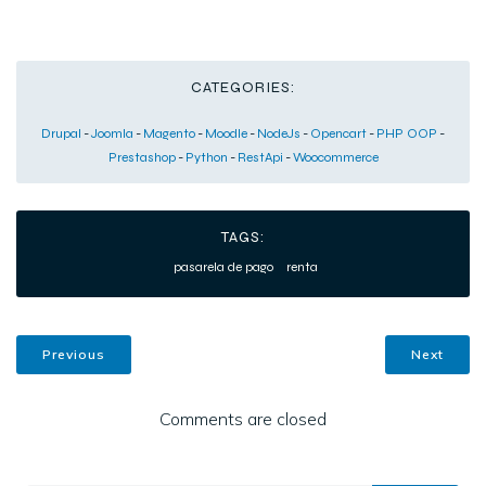
CATEGORIES:
Drupal
-
Joomla
-
Magento
-
Moodle
-
NodeJs
-
Opencart
-
PHP OOP
-
Prestashop
-
Python
-
RestApi
-
Woocommerce
TAGS:
pasarela de pago
renta
Previous
Next
Comments are closed