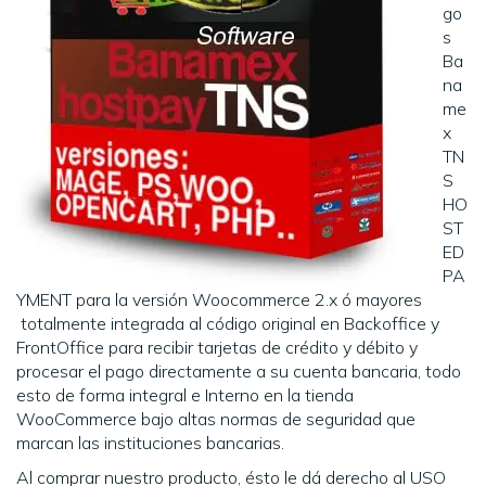
go
s
Ba
na
me
x
TN
S
HO
ST
ED
PA
YMENT para la versión Woocommerce 2.x ó mayores
totalmente integrada al código original en Backoffice y
FrontOffice para recibir tarjetas de crédito y débito y
procesar el pago directamente a su cuenta bancaria, todo
esto de forma integral e Interno en la tienda
WooCommerce bajo altas normas de seguridad que
marcan las instituciones bancarias.
Al comprar nuestro producto, ésto le dá derecho al USO