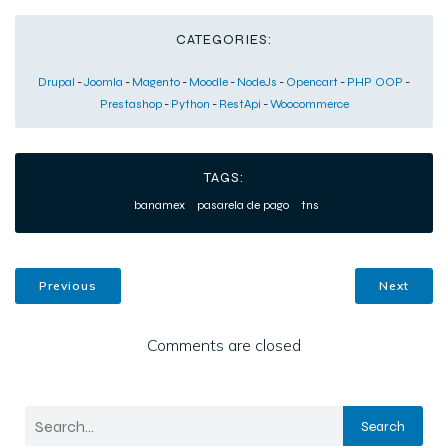
CATEGORIES:
Drupal
-
Joomla
-
Magento
-
Moodle
-
NodeJs
-
Opencart
-
PHP OOP
-
Prestashop
-
Python
-
RestApi
-
Woocommerce
TAGS:
banamex
pasarela de pago
tns
Previous
Next
Comments are closed
Search