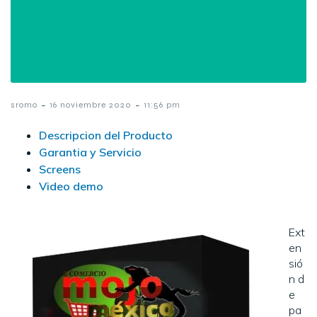
-
-
sromo
16 noviembre 2020
11:56 pm
Descripcion del Producto
Garantia y Servicio
Screens
Video demo
Ext
en
sió
n d
e
pa