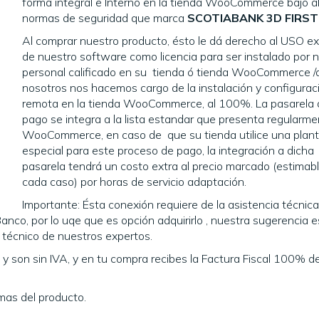
forma integral e Interno en la tienda WooCommerce bajo a
normas de seguridad que marca
SCOTIABANK 3D FIRST
Al comprar nuestro producto, ésto le dá derecho al USO ex
de nuestro software como licencia para ser instalado por 
personal calificado en su tienda ó tienda WooCommerce /
nosotros nos hacemos cargo de la instalación y configuraci
remota en la tienda WooCommerce, al 100%. La pasarela 
pago se integra a la lista estandar que presenta regularm
WooCommerce, en caso de que su tienda utilice una planti
especial para este proceso de pago, la integración a dicha
pasarela tendrá un costo extra al precio marcado (estimab
cada caso) por horas de servicio adaptación.
Importante: Ésta conexión requiere de la asistencia técnic
anco, por lo uqe que es opción adquirirlo , nuestra sugerencia e
e técnico de nuestros expertos.
 son sin IVA, y en tu compra recibes la Factura Fiscal 100% d
mas del producto.