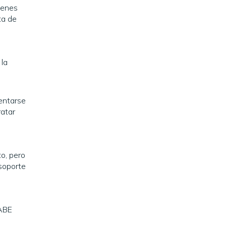
ienes
ta de
 la
sentarse
ratar
o, pero
 soporte
LABE