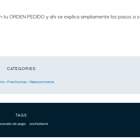
en tu ORDEN PEDIDO y ahi se explica ampliamente los pasos a s
CATEGORIES:
to
-
Prestashop
-
Woocommerce
TAGS:
asarela de pago
scotiabank