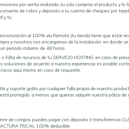
misiones por venta realizada, tu solo compras el producto y lo t
l convenio de cobro y deposito a tu cuenta de cheques por tarje
l y tu.
 sincronización al 100% via Remota (tu tienda tiene que estar en
ompra y nosotros nos encargamos de la instalación, en donde se
n un periodo máximo de 48 horas.
os o falta de recursos de tu SERVICIO HOSTING, en caso de pre
es soluciones de acuerdo a nuestra experiencia; es posible cont
cnicos aqui mismo en caso de requerirlo.
y soporte grátis por cualquier falla propia de nuestro product
o está protegido, a menos que quieras adquirir nuestra póliza de
 cierre de compra, puedes pagar con deposito ó transferencia C
A FACTURA FISCAL 100% deducible.