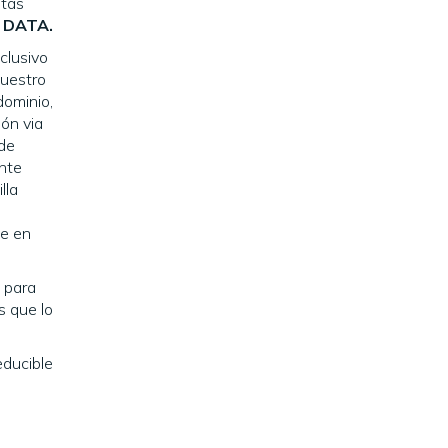
ltas
 DATA.
clusivo
nuestro
dominio,
ón via
de
ente
lla
le en
a para
s que lo
educible