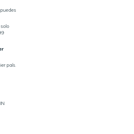
 ,puedes
 solo
99
er
er país.
SIN