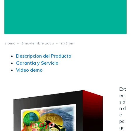
-
-
sromo
16 noviembre 2020
11:56 pm
Descripcion del Producto
Garantia y Servicio
Video demo
Ext
en
sió
n d
e
pa
go