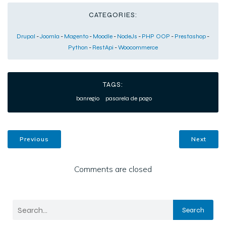
CATEGORIES:
Drupal
-
Joomla
-
Magento
-
Moodle
-
NodeJs
-
PHP OOP
-
Prestashop
-
Python
-
RestApi
-
Woocommerce
TAGS:
banregio
pasarela de pago
Previous
Next
Comments are closed
Search