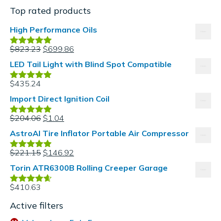
Top rated products
High Performance Oils
$
823.23
$
699.86
Valorado en
5.00
de 5
LED Tail Light with Blind Spot Compatible
$
435.24
Valorado en
4.80
de 5
Import Direct Ignition Coil
$
204.06
$
1.04
Valorado en
4.80
de 5
AstroAI Tire Inflator Portable Air Compressor
$
221.15
$
146.92
Valorado en
4.80
de 5
Torin ATR6300B Rolling Creeper Garage
$
410.63
Valorado
en
4.60
de
Active filters
5