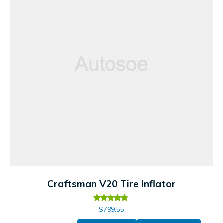
Craftsman V20 Tire Inflator
Valorado
$
799.55
en
4.60