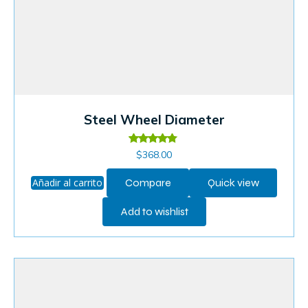
Steel Wheel Diameter
Valorado
$
368.00
en
4.60
de 5
Añadir al carrito
Compare
Quick view
Add to wishlist